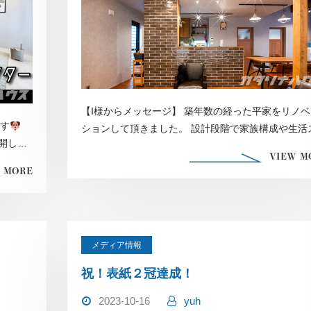
【I様からメッセージ】 築年数の経った平家をリノベ
です
ションして頂きました。 設計段階で家族構成や生活
公開しま
イルに合った無駄のない居住空 […]
VIEW M
 MORE
メディア情報
祝！表紙２冠達成！
2023-10-16
yuh