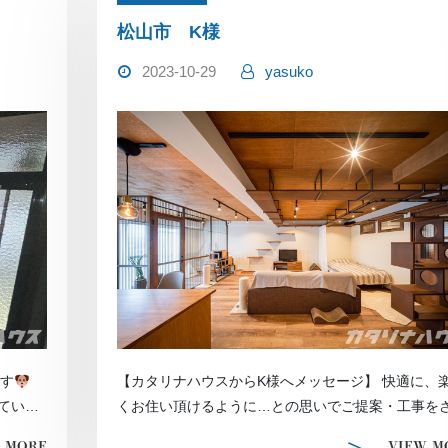
松山市 K様
2023-10-29
yasuko
です
【カタリナハウスからK様へメッセージ】 快適に、
ていま
くお住い頂けるように…との思いでご提案・工事を
て頂きました。お引っ越し後、猫 […]
 MORE
VIEW M