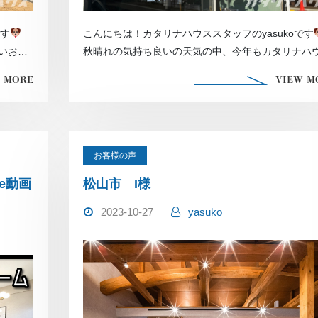
です
こんにちは！カタリナハウススタッフのyasukoです
いお家
秋晴れの気持ち良いの天気の中、今年もカタリナハ
干し柿部活 […]
 MORE
VIEW M
お客様の声
e動画
松山市 I様
2023-10-27
yasuko