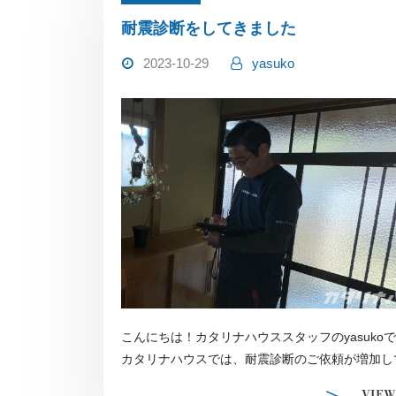
耐震診断をしてきました
2023-10-29
yasuko
こんにちは！カタリナハウススタッフのyasuko
カタリナハウスでは、耐震診断のご依頼が増加し
す。 近い […]
VIEW