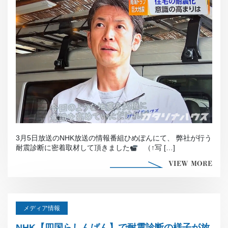
3月5日放送のNHK放送の情報番組ひめぽんにて、 弊社が行う
耐震診断に密着取材して頂きました
（↑写 […]
VIEW MORE
メディア情報
NHK【四国らしんばん】で耐震診断の様子が放