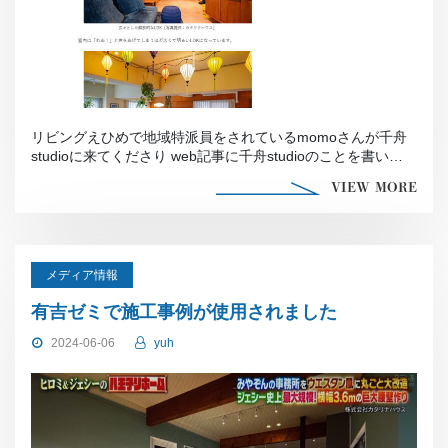
リビングえひめで地域特派員をされているmomoさんが千舟
studioに来てくださり web記事に千舟studioのことを書いて
くれま […]
VIEW MORE
メディア情報
有吉ゼミで施工事例が使用されました
2024-06-06
yuh