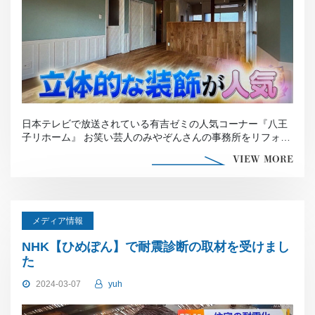
日本テレビで放送されている有吉ゼミの人気コーナー『八王
子リホーム』 お笑い芸人のみやぞんさんの事務所をリフォー
ムするという企画 腰壁 […]
VIEW MORE
メディア情報
NHK【ひめぽん】で耐震診断の取材を受けまし
た
2024-03-07
yuh