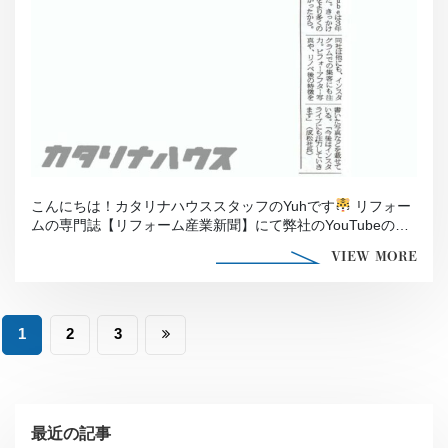
こんにちは！カタリナハウススタッフのYuhです
リフォー
ムの専門誌【リフォーム産業新聞】にて弊社のYouTubeの
[…]
VIEW MORE
投
1
2
3
稿
の
ペ
最近の記事