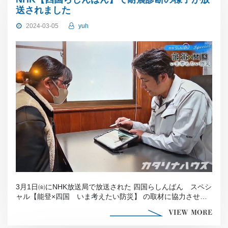
送されました
2024-03-05
yuh
3月1日㈮にNHK放送局で放送された 四国らしんばん スペシ
ャル【能登×四国 いま考えたい防災】 の取材に協力させて
頂き、代表の成松 […]
VIEW MORE