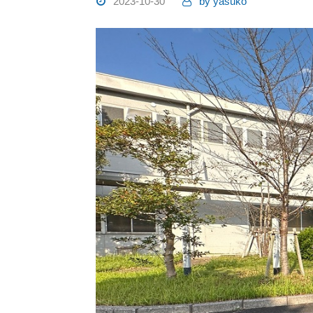
2023-10-30
by
yasuko