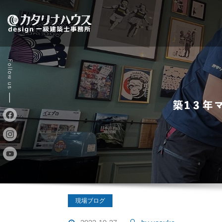
Skip
to
content
築1３年
現場ブログ