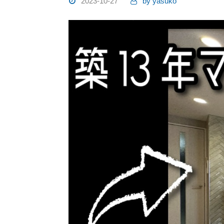
2023-10-27
by
yasuko