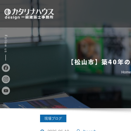
Skip
to
content
【松山市】築40年
Home
現場ブログ