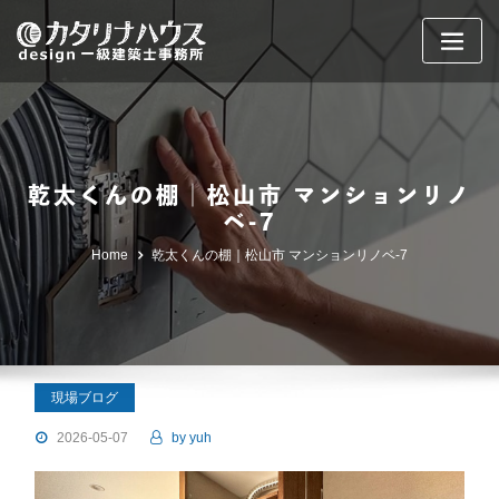
Skip
to
content
乾太くんの棚｜松山市 マンションリノ
ベ-7
Home
乾太くんの棚｜松山市 マンションリノベ-7
現場ブログ
2026-05-07
by
yuh