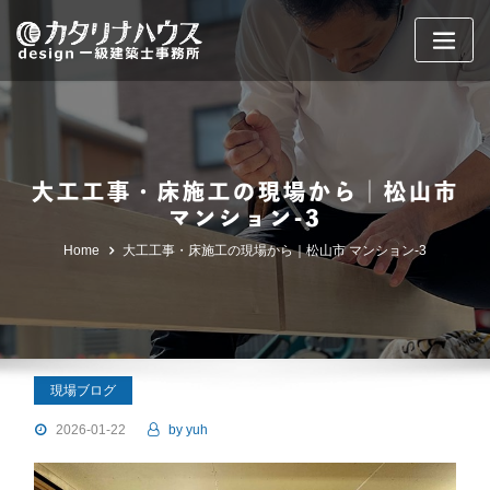
Skip
to
content
大工工事・床施工の現場から｜松山市
マンション-3
Home
大工工事・床施工の現場から｜松山市 マンション-3
現場ブログ
2026-01-22
by
yuh