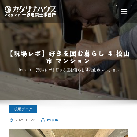
Skip
to
content
【現場レポ】好きを囲む暮らし-4|松山
市 マンション
Home
【現場レポ】好きを囲む暮らし-4|松山市 マンション
現場ブログ
2025-10-22
by
yuh