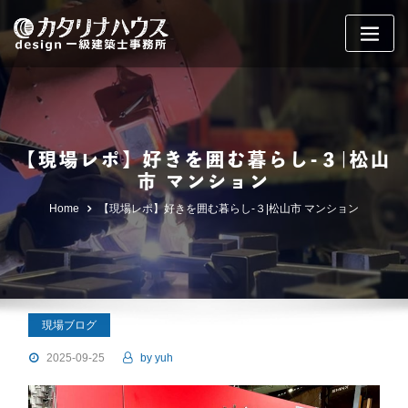
Skip
to
content
【現場レポ】好きを囲む暮らし-３|松山
市 マンション
Home
【現場レポ】好きを囲む暮らし-３|松山市 マンション
現場ブログ
2025-09-25
by
yuh