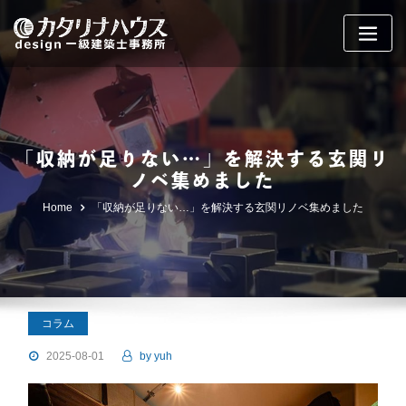
Skip
to
content
「収納が足りない…」を解決する玄関リ
ノベ集めました
Home
「収納が足りない…」を解決する玄関リノベ集めました
コラム
2025-08-01
by
yuh