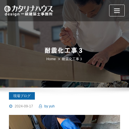
Skip
to
content
耐震化工事３
Home
耐震化工事３
現場ブログ
2024-09-17
by
yuh