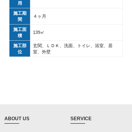
用
施工期
４ヶ月
間
施工面
139㎡
積
施工部
玄関、ＬＤＫ、洗面、トイレ、浴室、居
位
室、外壁
ABOUT US
SERVICE