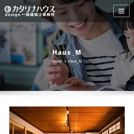
Skip
to
content
Haus_M
Home
Haus_M