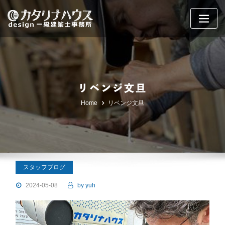
Skip
to
content
リベンジ文旦
Home
リベンジ文旦
スタッフブログ
2024-05-08
by
yuh