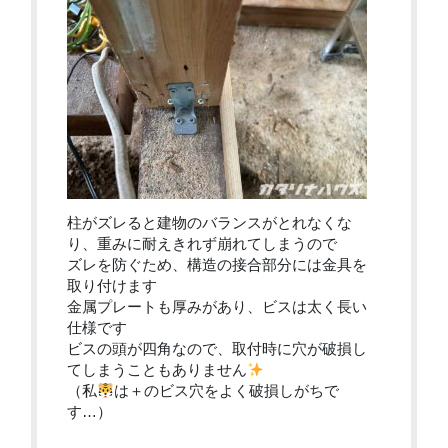
柱がズレると建物のバランスがとれなくな
り、重みに耐えきれず崩れてしまうので
ズレを防ぐため、構造の接合部分には金具を
取り付けます
金属プレートも厚みがあり、ビスは太く長い
仕様です
ビスの頭が四角なので、取付時に穴が破損し
てしまうこともありません
（私
は＋のビス穴をよく破損しがちで
す…）