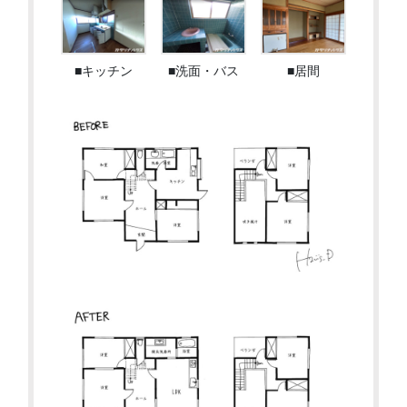
■キッチン
■洗面・バス
■居間