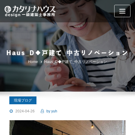
Skip
to
content
Haus_D◆戸建て_中古リノベーション
Home
Haus_D◆戸建て_中古リノベーション
現場ブログ
2024-04-26
by
yuh