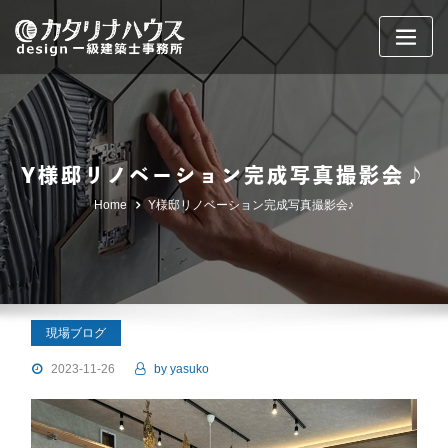
Skip
to
content
Y様邸リノベーション完成写真撮影会♪
Home
Y様邸リノベーション完成写真撮影会♪
現場ブログ
2023-11-26
by
yasuko