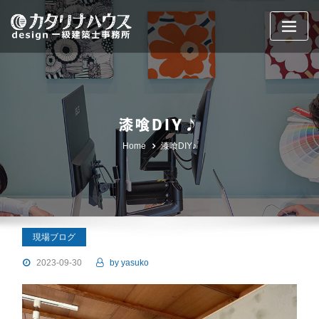
Skip
to
content
漆喰DIY♪
Home
漆喰DIY♪
現場ブログ
2023-09-30
by
yasuko