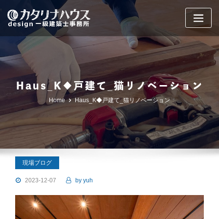
Skip
to
content
Haus_K◆戸建て_猫リノベーション
Home
Haus_K◆戸建て_猫リノベーション
現場ブログ
2023-12-07
by
yuh