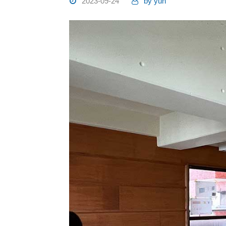
2023-09-24
by
yuh