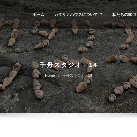
ホーム
カタリナハウスについて
私たちの家づ
千舟スタジオ－14
Home
千舟スタジオ－14