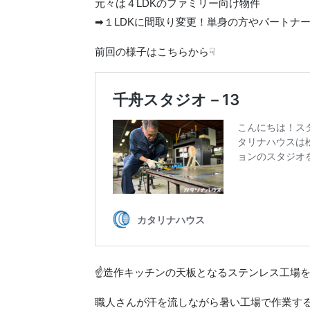
元々は４LDKのファミリー向け物件
➡１LDKに間取り変更！単身の方やパートナ
前回の様子はこちらから☟
☝造作キッチンの天板となるステンレス工場
職人さんが汗を流しながら暑い工場で作業す