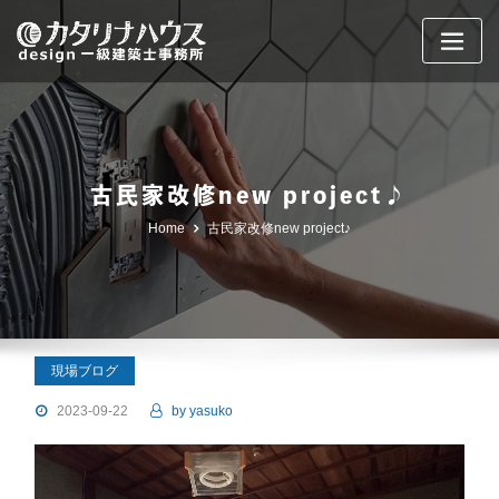
Skip
to
content
古民家改修new project♪
Home
古民家改修new project♪
現場ブログ
2023-09-22
by
yasuko