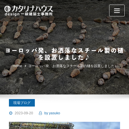
Skip
to
content
ヨーロッパ発、お洒落なスチール製の樋
を設置しました♪
Home
ヨーロッパ発、お洒落なスチール製の樋を設置しました♪
現場ブログ
2023-09-20
by
yasuko