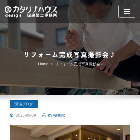
Skip
to
content
リフォーム完成写真撮影会♪
Home
リフォーム完成写真撮影会♪
現場ブログ
2023-09-09
by
yasuko