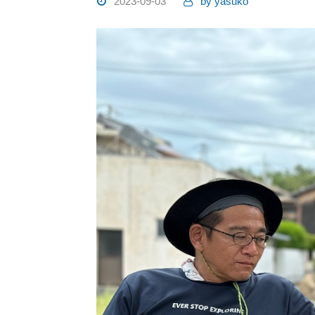
2023-09-03
by
yasuko