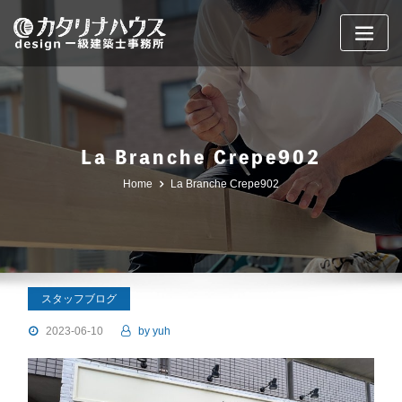
Skip
to
content
La Branche Crepe902
Home
La Branche Crepe902
スタッフブログ
2023-06-10
by
yuh