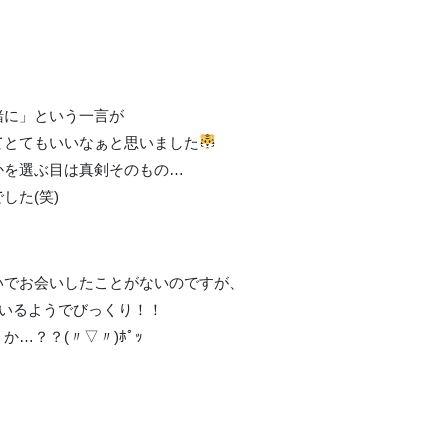
緒に」という一言が
てとてもいいなぁと思いました
かを選ぶ目は真剣そのもの…
した(笑)
いでお会いしたことがないのですが、
ているようでびっくり！！
…？？(〃▽〃)ﾎﾟｯ