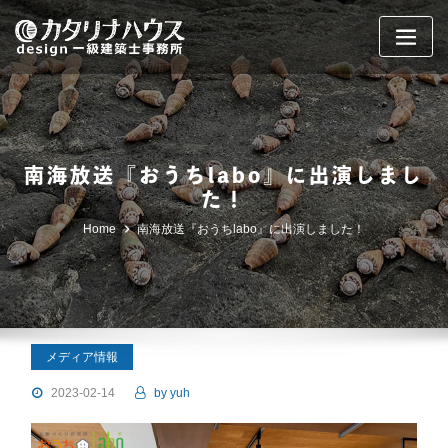
Skip
to
content
南海放送『おうちlabo』に出演しまし
た！
Home
南海放送『おうちlabo』に出演しました！
メディア情報
2023-02-14
by
yuh