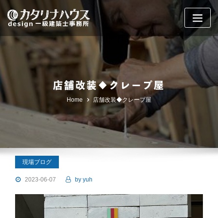
Skip
to
content
店舗改装◆クレープ屋
Home
店舗改装◆クレープ屋
現場ブログ
2023-06-07
by
yuh