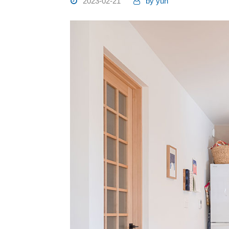
2023-02-21
by
yuh