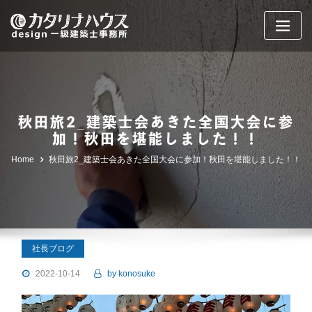
Skip
to
content
秋田旅2_建築士会あきた全国大会に参
加！秋田を堪能しました！！
Home
秋田旅2_建築士会あきた全国大会に参加！秋田を堪能しました！！
社長ブログ
2022-10-14
by
konosuke