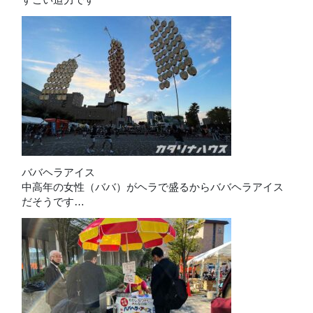
ババヘラアイス
中高年の女性（ババ）がヘラで盛るからババヘラアイス
だそうです…