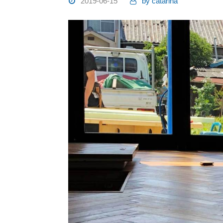
2019-06-15
by
catarina