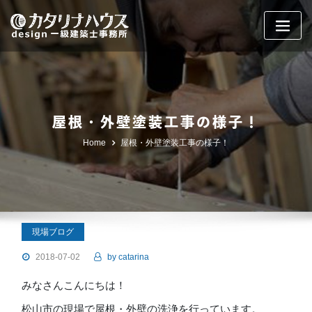
Skip
to
content
屋根・外壁塗装工事の様子！
Home
屋根・外壁塗装工事の様子！
現場ブログ
2018-07-02
by
catarina
みなさんこんにちは！
松山市の現場で屋根・外壁の洗浄を行っています。