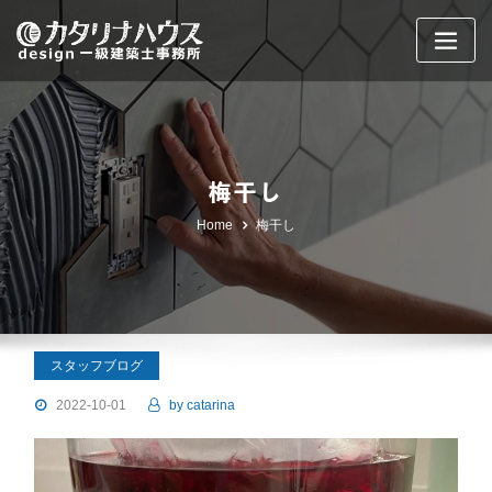
Skip
to
content
梅干し
Home
梅干し
スタッフブログ
2022-10-01
by
catarina