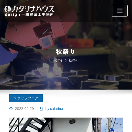
Skip
to
content
秋祭り
Home
秋祭り
スタッフブログ
2022-09-29
by
catarina