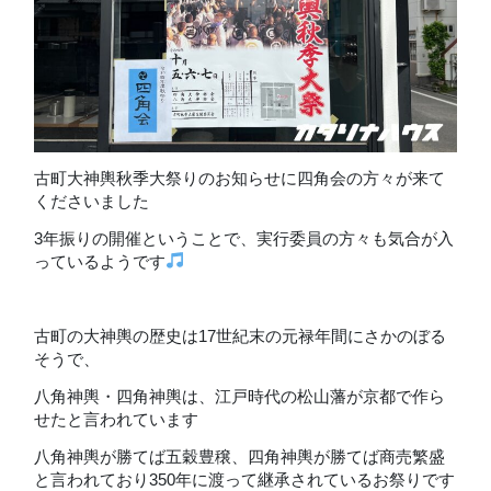
古町大神輿秋季大祭りのお知らせに四角会の方々が来て
くださいました
3年振りの開催ということで、実行委員の方々も気合が入
っているようです
古町の大神輿の歴史は17世紀末の元禄年間にさかのぼる
そうで、
八角神輿・四角神輿は、江戸時代の松山藩が京都で作ら
せたと言われています
八角神輿が勝てば五穀豊穣、四角神輿が勝てば商売繁盛
と言われており350年に渡って継承されているお祭りです