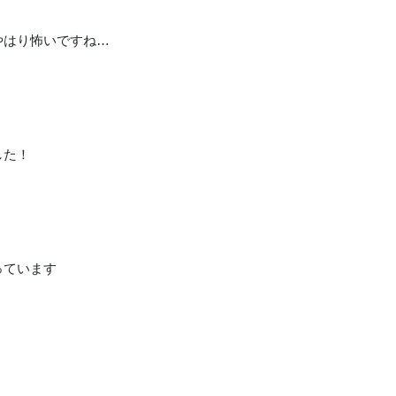
やはり怖いですね…
した！
っています