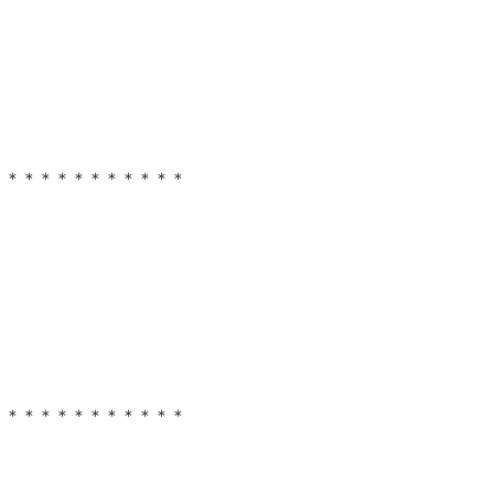
＊＊＊＊＊＊＊＊＊＊＊＊
＊＊＊＊＊＊＊＊＊＊＊＊