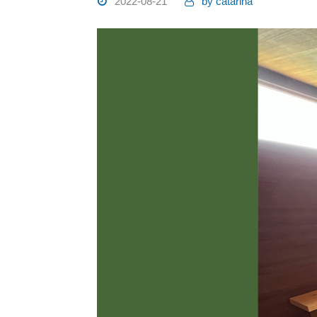
2022-08-21
by
catarina