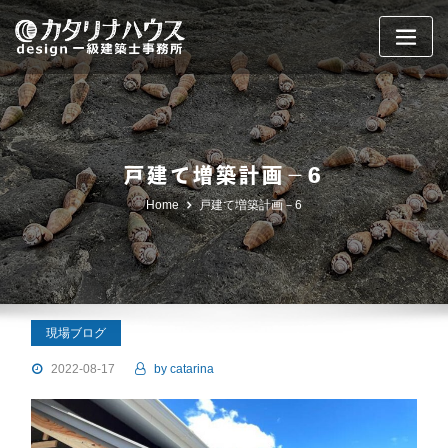
Skip
to
content
戸建て増築計画－6
Home
戸建て増築計画－6
現場ブログ
2022-08-17
by
catarina