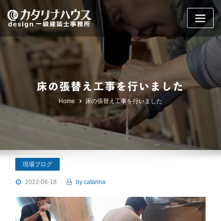
Skip
to
content
床の張替え工事を行いました
Home
床の張替え工事を行いました
現場ブログ
2022-08-18
by
catarina