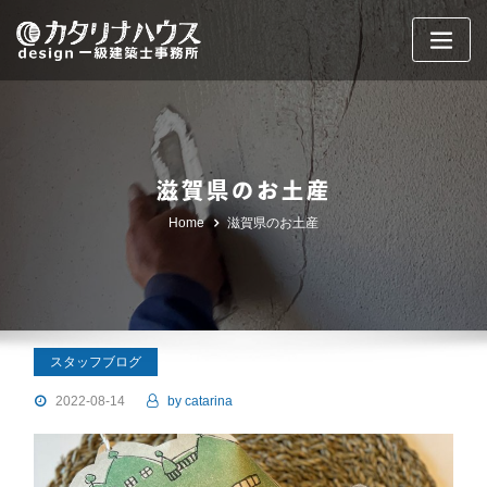
Skip
to
content
滋賀県のお土産
Home
滋賀県のお土産
スタッフブログ
2022-08-14
by
catarina