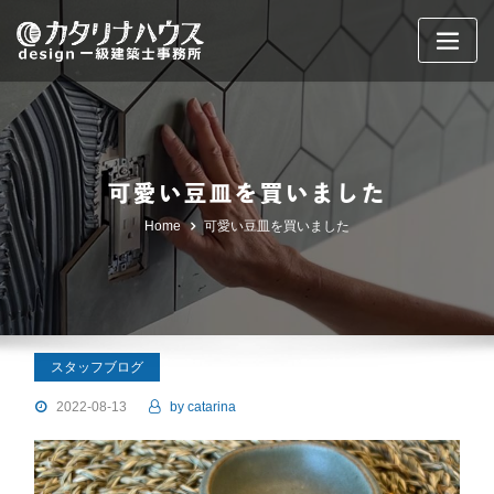
Skip
to
content
可愛い豆皿を買いました
Home
可愛い豆皿を買いました
スタッフブログ
2022-08-13
by
catarina