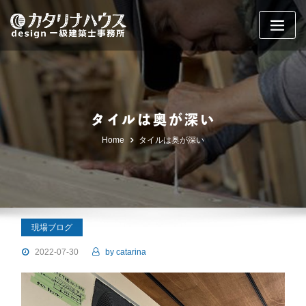
Skip
to
content
タイルは奥が深い
Home
タイルは奥が深い
現場ブログ
2022-07-30
by
catarina