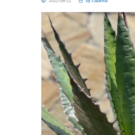
2022-06-21
by
catarina