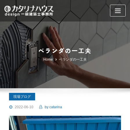
Skip
to
content
ベランダの一工夫
Home
ベランダの一工夫
現場ブログ
2022-06-10
by
catarina