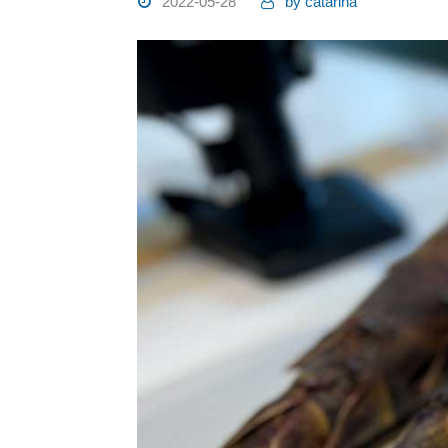
2022-05-28
by
catarina