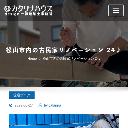
Skip
to
content
松山市内の古民家リノベーション 24♪
Home
松山市内の古民家リノベーション 24♪
現場ブログ
2022-05-27
by
catarina