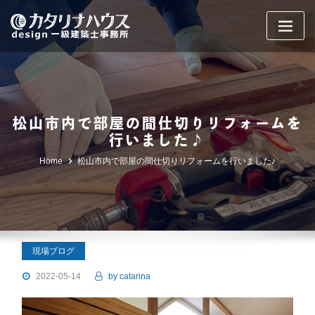
Skip
to
content
松山市内で部屋の間仕切りリフォームを
行いました♪
Home
松山市内で部屋の間仕切りリフォームを行いました♪
現場ブログ
2022-05-14
by
catarina