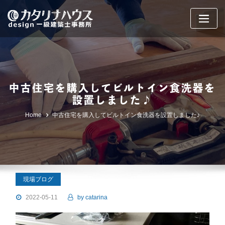
Skip
to
content
中古住宅を購入してビルトイン食洗器を
設置しました♪
Home
中古住宅を購入してビルトイン食洗器を設置しました♪
現場ブログ
2022-05-11
by
catarina