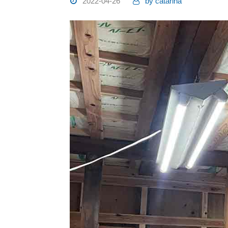
2022-04-26
by
catarina