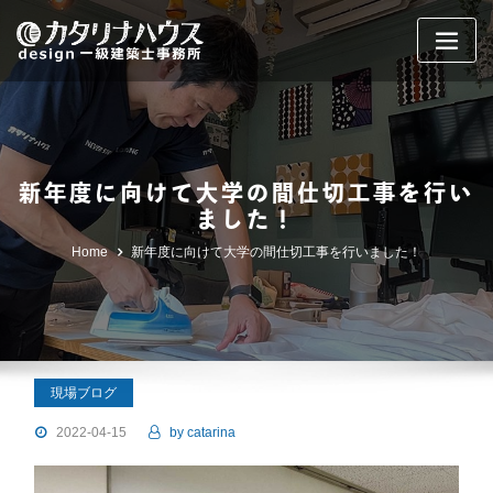
Skip
to
content
新年度に向けて大学の間仕切工事を行い
ました！
Home
新年度に向けて大学の間仕切工事を行いました！
現場ブログ
2022-04-15
by
catarina