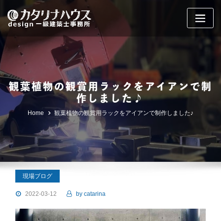
Skip
to
content
観葉植物の観賞用ラックをアイアンで制
作しました♪
Home
観葉植物の観賞用ラックをアイアンで制作しました♪
現場ブログ
2022-03-12
by
catarina