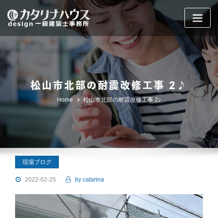
Skip
to
content
松山市北部の耐震改修工事 2♪
Home
松山市北部の耐震改修工事 2♪
現場ブログ
2022-02-25
by
catarina