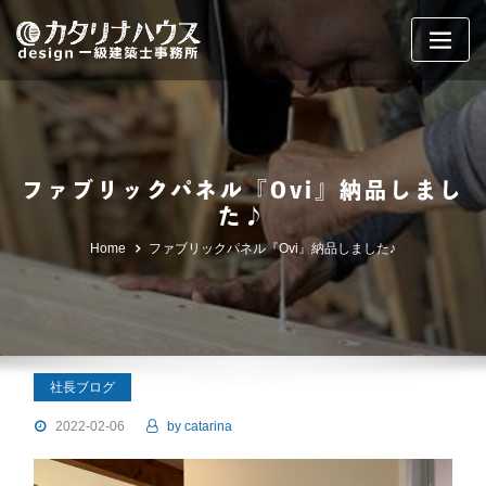
Skip
to
content
ファブリックパネル『Ovi』納品しまし
た♪
Home
ファブリックパネル『Ovi』納品しました♪
社長ブログ
2022-02-06
by
catarina